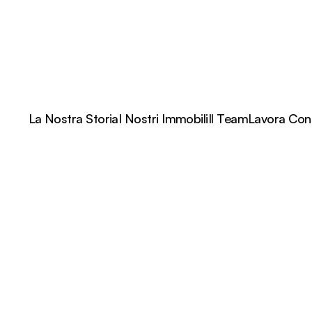
La Nostra Storia
I Nostri Immobili
Il Team
Lavora Con