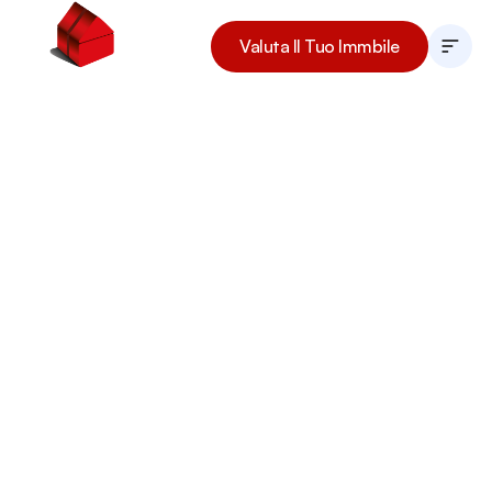
Valuta Il Tuo Immbile
La Nostra Storia
I Nostri Immobili
Il Team
Lavora Con Noi