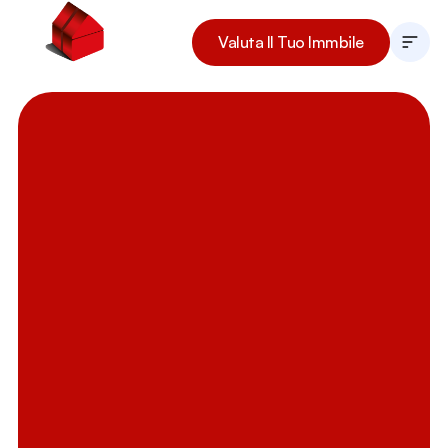
Valuta Il Tuo Immbile
La Nostra Storia
I Nostri Immobili
Il Team
Lavora Con Noi
Prenota Ora